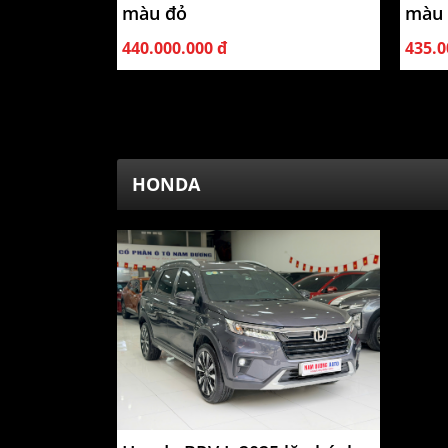
màu đỏ
màu 
440.000.000 đ
435.0
HONDA