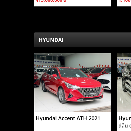
415.000.000 đ
1.100
HYUNDAI
Hyundai Accent ATH 2021
Hyun
dầu 