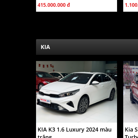
415.000.000 đ
1.100
KIA
KIA K3 1.6 Luxury 2024 màu
Kia 
trắng
Turb