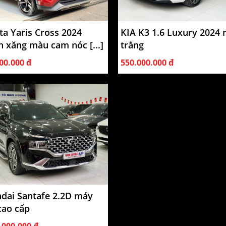
ta Yaris Cross 2024
KIA K3 1.6 Luxury 2024
n xăng màu cam nóc [...]
trắng
00.000 đ
550.000.000 đ
dai Santafe 2.2D máy
cao cấp