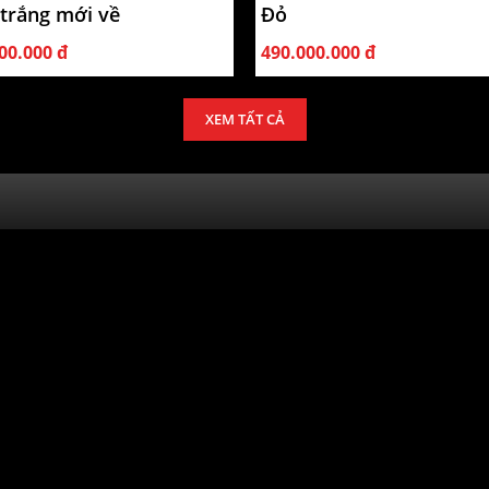
trắng mới về
Đỏ
00.000 đ
490.000.000 đ
XEM TẤT CẢ