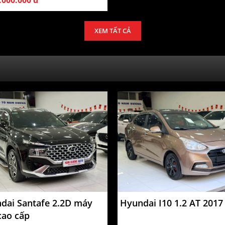
.000.000 đ
XEM TẤT CẢ
dai Santafe 2.2D máy
Hyundai I10 1.2 AT 2017
cao cấp