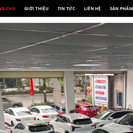
NG CHỦ
GIỚI THIỆU
TIN TỨC
LIÊN HỆ
SẢN PHẨ