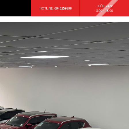
THỜI GIAN:
M
HOTLINE:
0946259898
8:00 - 18:00