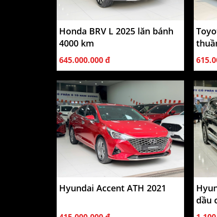
Honda BRV L 2025 lăn bánh
Toyo
4000 km
thuầ
645.000.000 đ
615.0
Hyundai Accent ATH 2021
Hyun
dầu 