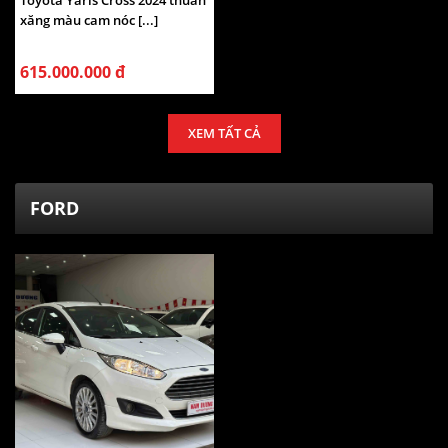
Toyota Yaris Cross 2024 thuần
xăng màu cam nóc [...]
615.000.000 đ
XEM TẤT CẢ
FORD