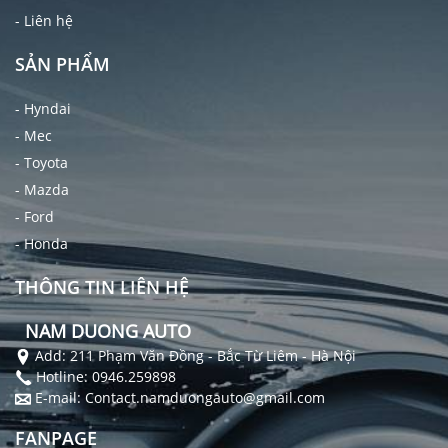
- Liên hệ
SẢN PHẨM
- Hyndai
- Mec
- Toyota
- Mazda
- Ford
- Honda
THÔNG TIN LIÊN HỆ
NAM DUONG AUTO
Add: 211 Phạm Văn Đồng - Bắc Từ Liêm - Hà Nội
Hotline: 0946.259898
E-mail: Contact.namduongauto@gmail.com
FANPAGE